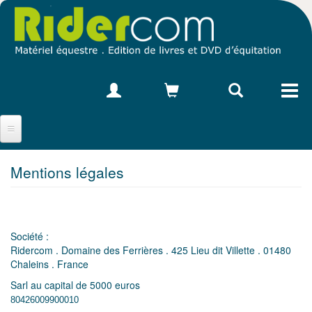
Aller
au
contenu
principal
Accueil Ridercom
Mentions légales
Catalogue équestre
Auteurs cavaliers/coachs
Livres d'équitation
DVD d'équitation
Société :
Nous contacter
Ridercom . Domaine des Ferrières . 425 Lieu dit Villette . 01480
Chaleins . France
Sarl au capital de 5000 euros
80426009900010